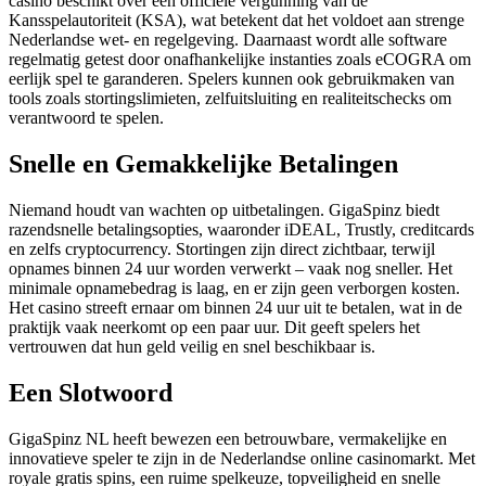
casino beschikt over een officiële vergunning van de
Kansspelautoriteit (KSA), wat betekent dat het voldoet aan strenge
Nederlandse wet- en regelgeving. Daarnaast wordt alle software
regelmatig getest door onafhankelijke instanties zoals eCOGRA om
eerlijk spel te garanderen. Spelers kunnen ook gebruikmaken van
tools zoals stortingslimieten, zelfuitsluiting en realiteitschecks om
verantwoord te spelen.
Snelle en Gemakkelijke Betalingen
Niemand houdt van wachten op uitbetalingen. GigaSpinz biedt
razendsnelle betalingsopties, waaronder iDEAL, Trustly, creditcards
en zelfs cryptocurrency. Stortingen zijn direct zichtbaar, terwijl
opnames binnen 24 uur worden verwerkt – vaak nog sneller. Het
minimale opnamebedrag is laag, en er zijn geen verborgen kosten.
Het casino streeft ernaar om binnen 24 uur uit te betalen, wat in de
praktijk vaak neerkomt op een paar uur. Dit geeft spelers het
vertrouwen dat hun geld veilig en snel beschikbaar is.
Een Slotwoord
GigaSpinz NL heeft bewezen een betrouwbare, vermakelijke en
innovatieve speler te zijn in de Nederlandse online casinomarkt. Met
royale gratis spins, een ruime spelkeuze, topveiligheid en snelle